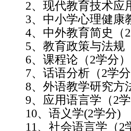
2
、现代教育技术应
3
、中小学心理健康
4
、中外教育简史（
2
5
、教育政策与法规
6
、课程论（
2
学分）
7
、话语分析（
2
学分
8
、外语教学研究方
9
、应用语言学（
2
学
10
、语义学
(2
学分
)
11
、社会语言学（
2